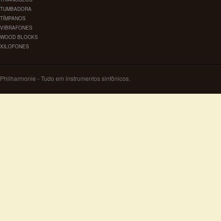
TUMBADORA
TÍMPANOS
VIBRAFONES
WOOD BLOCKS
XILOFONES
Philharmonie - Tudo em instrumentos sinfônicos.