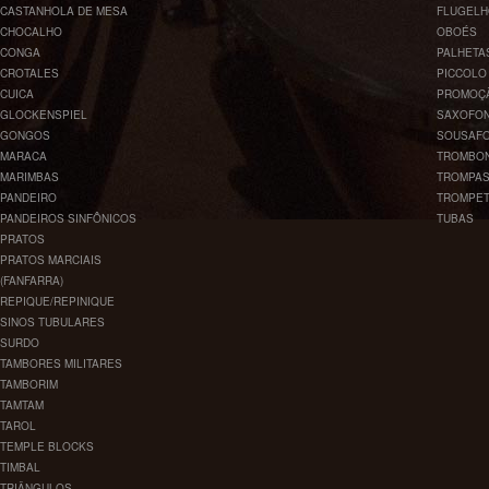
CASTANHOLA DE MESA
FLUGEL
CHOCALHO
OBOÉS
CONGA
PALHETA
CROTALES
PICCOLO
CUICA
PROMOÇ
GLOCKENSPIEL
SAXOFO
GONGOS
SOUSAF
MARACA
TROMBO
MARIMBAS
TROMPA
PANDEIRO
TROMPE
PANDEIROS SINFÔNICOS
TUBAS
PRATOS
PRATOS MARCIAIS
(FANFARRA)
REPIQUE/REPINIQUE
SINOS TUBULARES
SURDO
TAMBORES MILITARES
TAMBORIM
TAMTAM
TAROL
TEMPLE BLOCKS
TIMBAL
TRIÂNGULOS