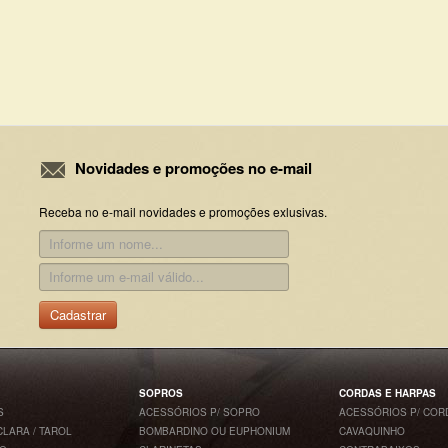
Novidades e promoções no e-mail
Receba no e-mail novidades e promoções exlusivas.
Cadastrar
SOPROS
CORDAS E HARPAS
S
ACESSÓRIOS P/ SOPRO
ACESSÓRIOS P/ COR
CLARA / TAROL
BOMBARDINO OU EUPHONIUM
CAVAQUINHO