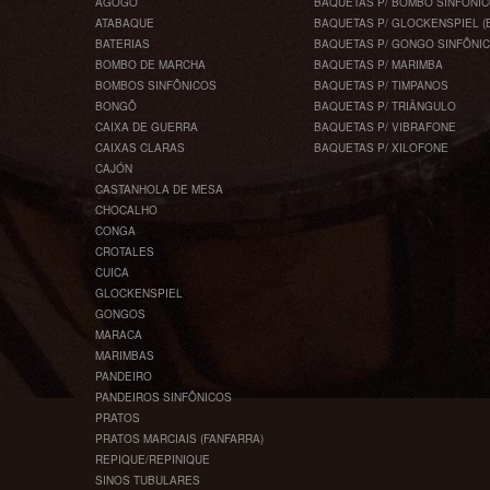
AGOGÔ
BAQUETAS P/ BOMBO SINFÔNI
ATABAQUE
BAQUETAS P/ GLOCKENSPIEL (
BATERIAS
BAQUETAS P/ GONGO SINFÔNI
BOMBO DE MARCHA
BAQUETAS P/ MARIMBA
BOMBOS SINFÔNICOS
BAQUETAS P/ TIMPANOS
BONGÔ
BAQUETAS P/ TRIÂNGULO
CAIXA DE GUERRA
BAQUETAS P/ VIBRAFONE
CAIXAS CLARAS
BAQUETAS P/ XILOFONE
CAJÓN
CASTANHOLA DE MESA
CHOCALHO
CONGA
CROTALES
CUICA
GLOCKENSPIEL
GONGOS
MARACA
MARIMBAS
PANDEIRO
PANDEIROS SINFÔNICOS
PRATOS
PRATOS MARCIAIS (FANFARRA)
REPIQUE/REPINIQUE
SINOS TUBULARES