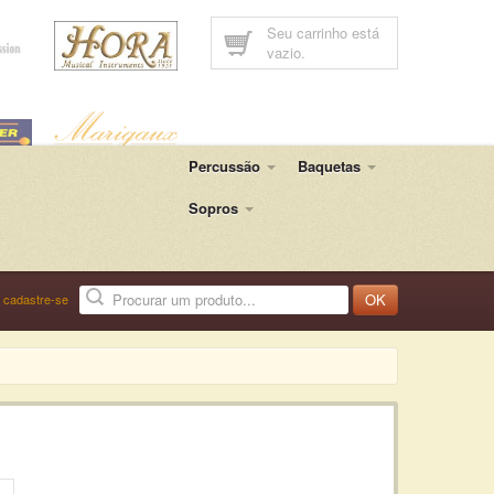
Seu carrinho está
vazio.
Percussão
Baquetas
Sopros
OK
u
cadastre-se