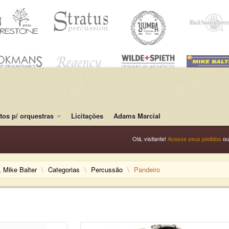
os p/ orquestras
Licitações
Adams Marcial
Olá, visitante!
Acesse seus pedidos
o
 Mike Balter
\
Categorias
\
Percussão
\
Pandeiro