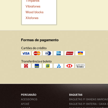
Tímpanos
Vibrafones
Wood blocks
Xilofones
Formas de pagamento
PERCUSSÃO
BAQUETAS
ACESSÓRIOS
BAQUETAS P/ BANDAS MARCIAI
AFOXÉ
BAQUETAS P/ BATERIA / CAIXA 