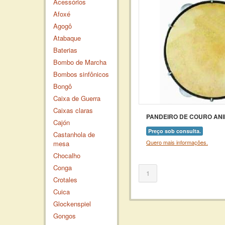
Acessórios
Afoxé
Agogô
Atabaque
Baterias
Bombo de Marcha
Bombos sinfônicos
Bongô
Caixa de Guerra
Caixas claras
PANDEIRO DE COURO ANI
Cajón
Preço sob consulta.
Castanhola de
Quero mais informações.
mesa
Chocalho
Conga
1
Crotales
Cuica
Glockenspiel
Gongos