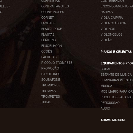
CO
CLARINETAS
CONTRABAIXOS
BELLS)
CONTRA FAGOTES
ENCORDOAMENTO PA
CO
CORNE INGLÊS
HARPAS
CORNET
VIOLA CAIPIRA
FAGOTES
VIOLA CLÁSSICA
FLAUTA DOCE
VIOLINOS
FLAUTAS
VIOLONCELOS
FLAUTINS
VIOLÃO
FLUGELHORN
OBOÉS
PIANOS E CELESTAS
PALHETAS
PICCOLO TROMPETE
EQUIPAMENTOS P/ 
PROMOÇÃO
CORAL
SAXOFONES
ESTANTE DE MÚSICA
SOUSAFONE
LUMINÁRIAS P/ ESTA
TROMBONES
MÚSICA
TROMPAS
MOBILIÁRIO PARA O
TROMPETES
PRODUTOS PARA NAI
TUBAS
PERCUSSÃO
ÁUDIO
ADAMS MARCIAL