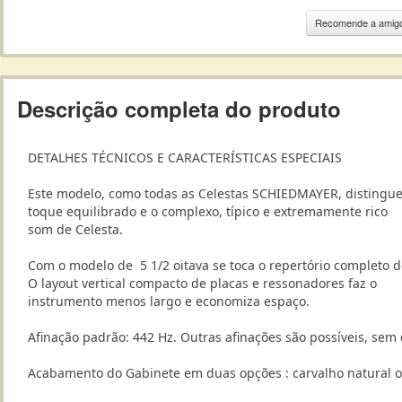
Recomende a amig
Descrição completa do produto
DETALHES
TÉCNICOS
E
CARACTERÍSTICAS
ESPECIAIS
Este
modelo
,
como
todas as
C
elestas SCHIEDMAYER
,
distingu
toque
equilibrado
e
o
complexo
,
típico e
extremamente rico
som
de
Celesta
.
Com
o modelo de
5
1/2
oitava
se toca o
repertório
completo
d
O
layout
vertical
compacto
de
placas
e
ressonadores
faz
o
instrumento
menos largo
e
economiza
espaço
.
Afinação
padrão
:
442
Hz
.
Outras
afinações são possíveis,
sem
Acabamento do Gabinete em duas opções
:
carvalho
natural