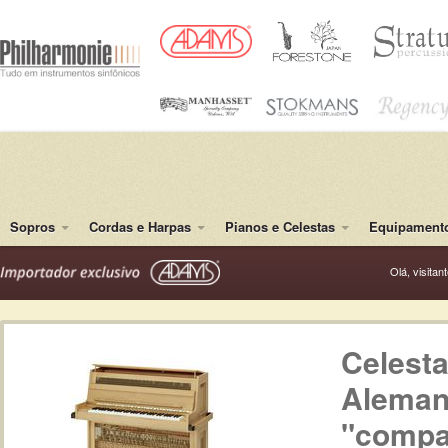
Sopros
Cordas e Harpas
Pianos e Celestas
Equipamento
Olá, visitan
Celest
Alemanh
"compa