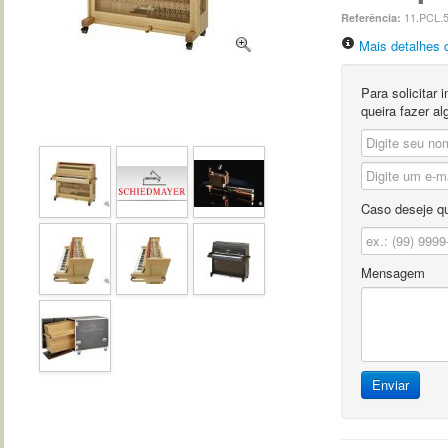
11.PCL.
Referência:
Mais detalhes 
Para solicitar
queira fazer a
Caso deseje qu
Mensagem
Enviar