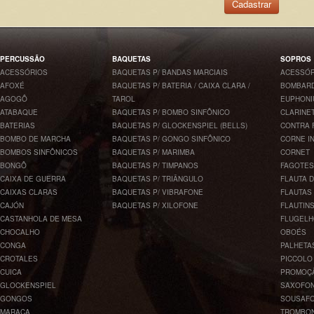
Cadastrar
PERCUSSÃO
BAQUETAS
SOPROS
ACESSÓRIOS
BAQUETAS P/ BANDAS MARCIAIS
ACESSÓR
AFOXÉ
BAQUETAS P/ BATERIA / CAIXA CLARA /
BOMBARD
AGOGÔ
TAROL
EUPHONI
ATABAQUE
BAQUETAS P/ BOMBO SINFÔNICO
CLARINE
BATERIAS
BAQUETAS P/ GLOCKENSPIEL (BELLS)
CONTRA 
BOMBO DE MARCHA
BAQUETAS P/ GONGO SINFÔNICO
CORNE I
BOMBOS SINFÔNICOS
BAQUETAS P/ MARIMBA
CORNET
BONGÔ
BAQUETAS P/ TIMPANOS
FAGOTES
CAIXA DE GUERRA
BAQUETAS P/ TRIÂNGULO
FLAUTA 
CAIXAS CLARAS
BAQUETAS P/ VIBRAFONE
FLAUTAS
CAJÓN
BAQUETAS P/ XILOFONE
FLAUTIN
CASTANHOLA DE MESA
FLUGEL
CHOCALHO
OBOÉS
CONGA
PALHETA
CROTALES
PICCOLO
CUICA
PROMOÇ
GLOCKENSPIEL
SAXOFO
GONGOS
SOUSAF
MARACA
TROMBO