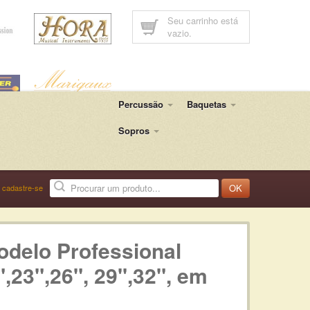
Seu carrinho está
vazio.
Percussão
Baquetas
Sopros
OK
u
cadastre-se
delo Professional
,23",26", 29'',32", em