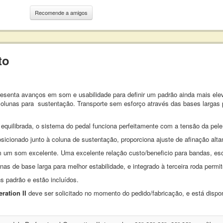
Recomende a amigos
to
esenta avanços em som e usabilidade para definir um padrão ainda mais el
olunas para sustentação. Transporte sem esforço através das bases largas p
equilibrada, o sistema do pedal funciona perfeitamente com a tensão da pele
osicionado junto à coluna de sustentação, proporciona ajuste de afinação al
 um som excelente. Uma excelente relação custo/beneficio para bandas, es
 de base larga para melhor estabilidade, e integrado à terceira roda permi
s padrão e estão incluídos.
ration II
deve ser solicitado no momento do pedido/fabricação, e está disp