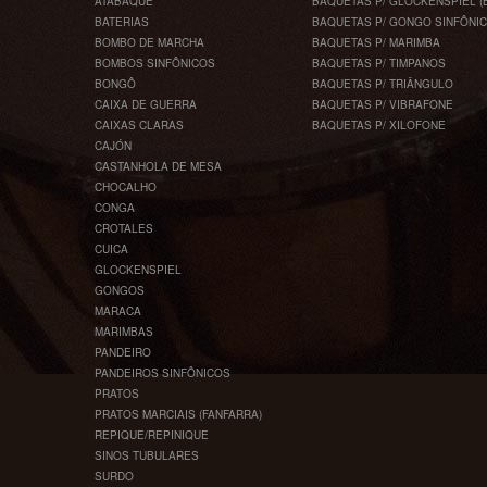
ATABAQUE
BAQUETAS P/ GLOCKENSPIEL (
BATERIAS
BAQUETAS P/ GONGO SINFÔNI
BOMBO DE MARCHA
BAQUETAS P/ MARIMBA
BOMBOS SINFÔNICOS
BAQUETAS P/ TIMPANOS
BONGÔ
BAQUETAS P/ TRIÂNGULO
CAIXA DE GUERRA
BAQUETAS P/ VIBRAFONE
CAIXAS CLARAS
BAQUETAS P/ XILOFONE
CAJÓN
CASTANHOLA DE MESA
CHOCALHO
CONGA
CROTALES
CUICA
GLOCKENSPIEL
GONGOS
MARACA
MARIMBAS
PANDEIRO
PANDEIROS SINFÔNICOS
PRATOS
PRATOS MARCIAIS (FANFARRA)
REPIQUE/REPINIQUE
SINOS TUBULARES
SURDO