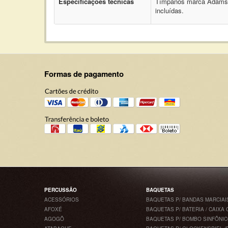
Especificações técnicas
Tímpanos marca Adams mo
incluídas.
Formas de pagamento
PERCUSSÃO
BAQUETAS
ACESSÓRIOS
BAQUETAS P/ BANDAS MARCIAI
AFOXÉ
BAQUETAS P/ BATERIA / CAIXA 
AGOGÔ
BAQUETAS P/ BOMBO SINFÔNI