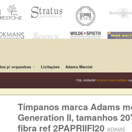
os p/ orquestras
Licitações
Adams Marcial
Olá, visitante!
Acesse seus pedidos
o
Tímpanos marca Adams mo
Generation II, tamanhos 20"
fibra ref 2PAPRIIFI20
ADAMS