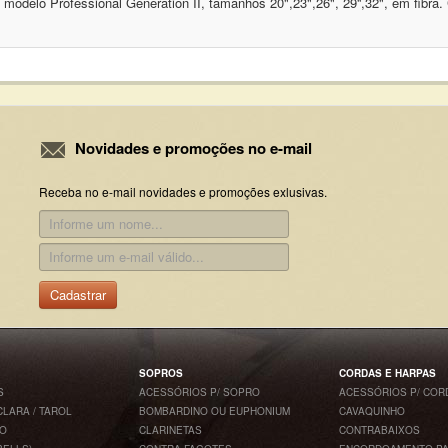
delo Professional Generation II, tamanhos 20",23",26", 29'',32", em fibra. 
Novidades e promoções no e-mail
Receba no e-mail novidades e promoções exlusivas.
Cadastrar
SOPROS
CORDAS E HARPAS
S
ACESSÓRIOS P/ SOPRO
ACESSÓRIOS P/ COR
CLARA / TAROL
BOMBARDINO OU EUPHONIUM
CAVAQUINHO
CO
CLARINETAS
CONTRABAIXOS