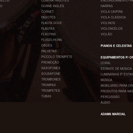
BELLS)
CONTRA FAGOTES
ENCORDOAMENTO PA
CO
CORNE INGLÊS
HARPAS
CORNET
VIOLA CAIPIRA
FAGOTES
VIOLA CLÁSSICA
FLAUTA DOCE
VIOLINOS
FLAUTAS
VIOLONCELOS
FLAUTINS
VIOLÃO
FLUGELHORN
OBOÉS
PIANOS E CELESTAS
PALHETAS
PICCOLO TROMPETE
EQUIPAMENTOS P/ 
PROMOÇÃO
CORAL
SAXOFONES
ESTANTE DE MÚSICA
SOUSAFONE
LUMINÁRIAS P/ ESTA
TROMBONES
MÚSICA
TROMPAS
MOBILIÁRIO PARA O
TROMPETES
PRODUTOS PARA NAI
TUBAS
PERCUSSÃO
ÁUDIO
ADAMS MARCIAL