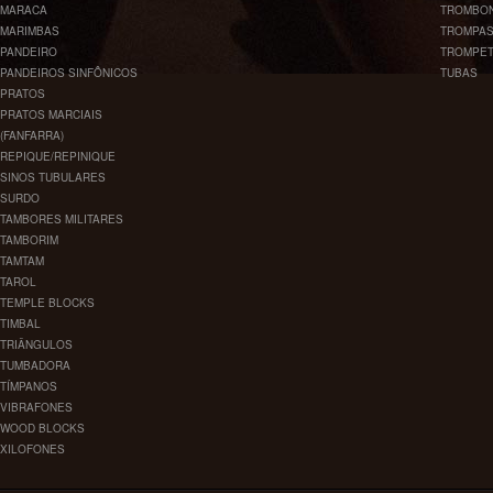
MARACA
TROMBO
MARIMBAS
TROMPA
PANDEIRO
TROMPE
PANDEIROS SINFÔNICOS
TUBAS
PRATOS
PRATOS MARCIAIS
(FANFARRA)
REPIQUE/REPINIQUE
SINOS TUBULARES
SURDO
TAMBORES MILITARES
TAMBORIM
TAMTAM
TAROL
TEMPLE BLOCKS
TIMBAL
TRIÂNGULOS
TUMBADORA
TÍMPANOS
VIBRAFONES
WOOD BLOCKS
XILOFONES