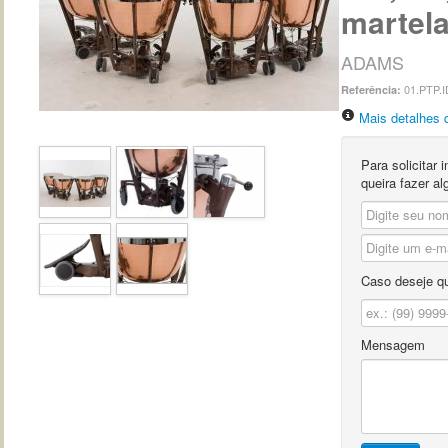
martel
ADAMS
01.PTP.
Referência:
Mais detalhes 
Para solicitar
queira fazer a
Caso deseje qu
Mensagem