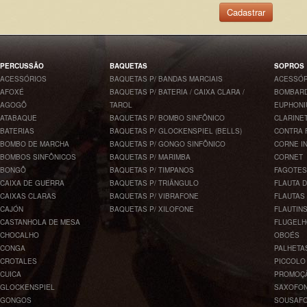
Cadastrar
PERCUSSÃO
BAQUETAS
SOPROS
ACESSÓRIOS
BAQUETAS P/ BANDAS MARCIAIS
ACESSÓR
AFOXÉ
BAQUETAS P/ BATERIA / CAIXA CLARA /
BOMBARD
AGOGÔ
TAROL
EUPHONI
ATABAQUE
BAQUETAS P/ BOMBO SINFÔNICO
CLARINE
BATERIAS
BAQUETAS P/ GLOCKENSPIEL (BELLS)
CONTRA 
BOMBO DE MARCHA
BAQUETAS P/ GONGO SINFÔNICO
CORNE I
BOMBOS SINFÔNICOS
BAQUETAS P/ MARIMBA
CORNET
BONGÔ
BAQUETAS P/ TIMPANOS
FAGOTES
CAIXA DE GUERRA
BAQUETAS P/ TRIÂNGULO
FLAUTA 
CAIXAS CLARAS
BAQUETAS P/ VIBRAFONE
FLAUTAS
CAJÓN
BAQUETAS P/ XILOFONE
FLAUTIN
CASTANHOLA DE MESA
FLUGEL
CHOCALHO
OBOÉS
CONGA
PALHETA
CROTALES
PICCOLO
CUICA
PROMOÇ
GLOCKENSPIEL
SAXOFO
GONGOS
SOUSAF