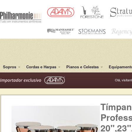
Sopros
Cordas e Harpas
Pianos e Celestas
Equipamento
Olá, visitan
Tímpan
Profess
20'',23