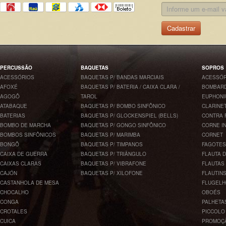
Cadastrar
PERCUSSÃO
BAQUETAS
SOPROS
ACESSÓRIOS
BAQUETAS P/ BANDAS MARCIAIS
ACESSÓR
AFOXÉ
BAQUETAS P/ BATERIA / CAIXA CLARA /
BOMBARD
AGOGÔ
TAROL
EUPHONI
ATABAQUE
BAQUETAS P/ BOMBO SINFÔNICO
CLARINE
BATERIAS
BAQUETAS P/ GLOCKENSPIEL (BELLS)
CONTRA 
BOMBO DE MARCHA
BAQUETAS P/ GONGO SINFÔNICO
CORNE I
BOMBOS SINFÔNICOS
BAQUETAS P/ MARIMBA
CORNET
BONGÔ
BAQUETAS P/ TIMPANOS
FAGOTES
CAIXA DE GUERRA
BAQUETAS P/ TRIÂNGULO
FLAUTA 
CAIXAS CLARAS
BAQUETAS P/ VIBRAFONE
FLAUTAS
CAJÓN
BAQUETAS P/ XILOFONE
FLAUTIN
CASTANHOLA DE MESA
FLUGEL
CHOCALHO
OBOÉS
CONGA
PALHETA
CROTALES
PICCOLO
CUICA
PROMOÇ