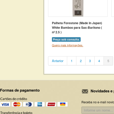
Palheta Forestone (Made In Japan)
White Bamboo para Sax-Barítono (
nº 2.5 )
Preço sob consulta.
Quero mais informações.
Anterior
1
2
3
4
5
Formas de pagamento
Novidades e 
Receba no e-mail novi