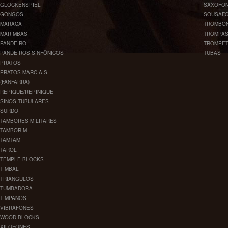
GLOCKENSPIEL
SAXOFO
GONGOS
SOUSAF
MARACA
TROMBO
MARIMBAS
TROMPA
PANDEIRO
TROMPE
PANDEIROS SINFÔNICOS
TUBAS
PRATOS
PRATOS MARCIAIS
(FANFARRA)
REPIQUE/REPINIQUE
SINOS TUBULARES
SURDO
TAMBORES MILITARES
TAMBORIM
TAMTAM
TAROL
TEMPLE BLOCKS
TIMBAL
TRIÂNGULOS
TUMBADORA
TÍMPANOS
VIBRAFONES
WOOD BLOCKS
XILOFONES