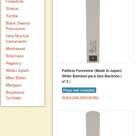
Forestone
Stratus
Yumba
Black Swamp
Percussion
Hora Musical
Instruments
Manhasset
Stokmans
Regency
Wilde+Spieth
Palheta Forestone (Made In Japan)
White Bamboo para Sax-Barítono (
Mike Balter
nº 3 )
Marigaux
Preço sob consulta.
Bosphorus
Quero mais informações.
Cymbals