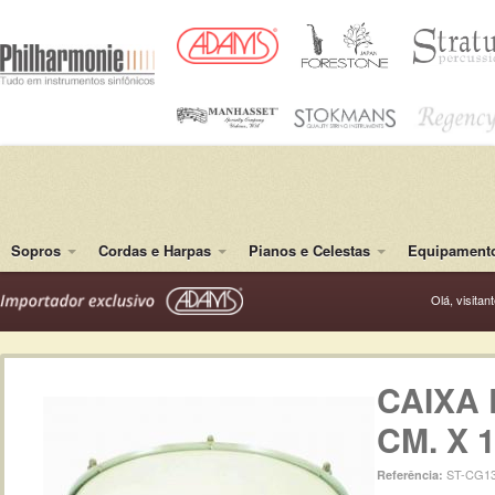
Sopros
Cordas e Harpas
Pianos e Celestas
Equipamento
Olá, visitan
CAIXA 
CM. X 
ST-CG1
Referência: