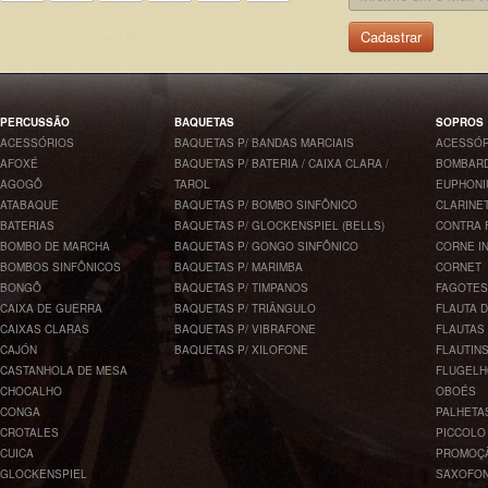
Cadastrar
PERCUSSÃO
BAQUETAS
SOPROS
ACESSÓRIOS
BAQUETAS P/ BANDAS MARCIAIS
ACESSÓR
AFOXÉ
BAQUETAS P/ BATERIA / CAIXA CLARA /
BOMBARD
AGOGÔ
TAROL
EUPHONI
ATABAQUE
BAQUETAS P/ BOMBO SINFÔNICO
CLARINE
BATERIAS
BAQUETAS P/ GLOCKENSPIEL (BELLS)
CONTRA 
BOMBO DE MARCHA
BAQUETAS P/ GONGO SINFÔNICO
CORNE I
BOMBOS SINFÔNICOS
BAQUETAS P/ MARIMBA
CORNET
BONGÔ
BAQUETAS P/ TIMPANOS
FAGOTES
CAIXA DE GUERRA
BAQUETAS P/ TRIÂNGULO
FLAUTA 
CAIXAS CLARAS
BAQUETAS P/ VIBRAFONE
FLAUTAS
CAJÓN
BAQUETAS P/ XILOFONE
FLAUTIN
CASTANHOLA DE MESA
FLUGEL
CHOCALHO
OBOÉS
CONGA
PALHETA
CROTALES
PICCOLO
CUICA
PROMOÇ
GLOCKENSPIEL
SAXOFO