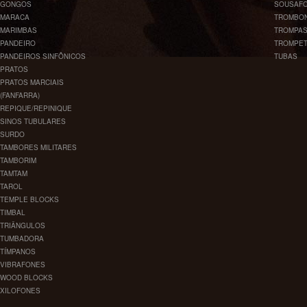
GONGOS
SOUSAF
MARACA
TROMBO
MARIMBAS
TROMPA
PANDEIRO
TROMPE
PANDEIROS SINFÔNICOS
TUBAS
PRATOS
PRATOS MARCIAIS
(FANFARRA)
REPIQUE/REPINIQUE
SINOS TUBULARES
SURDO
TAMBORES MILITARES
TAMBORIM
TAMTAM
TAROL
TEMPLE BLOCKS
TIMBAL
TRIÂNGULOS
TUMBADORA
TÍMPANOS
VIBRAFONES
WOOD BLOCKS
XILOFONES