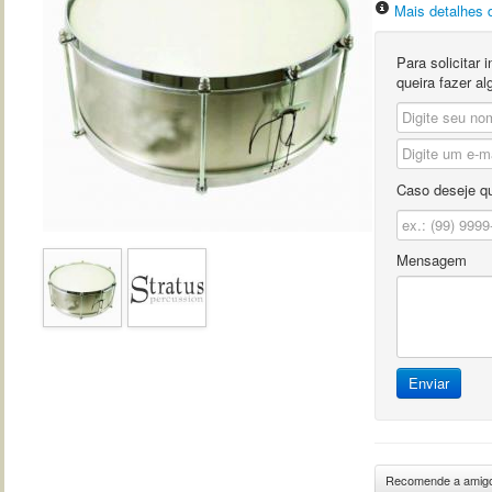
Mais detalhes 
Para solicitar
queira fazer a
Caso deseje qu
Mensagem
Enviar
Recomende a amig