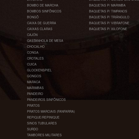
BOMBO DE MARCHA
BAQUETAS P/ MARIMBA
BOMBOS SINFÔNICOS
BAQUETAS P/ TIMPANOS
BONGÔ
BAQUETAS P/ TRIÂNGULO
CAIXA DE GUERRA
BAQUETAS P/ VIBRAFONE
CAIXAS CLARAS
BAQUETAS P/ XILOFONE
CAJÓN
CASTANHOLA DE MESA
CHOCALHO
CONGA
CROTALES
CUICA
GLOCKENSPIEL
GONGOS
MARACA
MARIMBAS
PANDEIRO
PANDEIROS SINFÔNICOS
PRATOS
PRATOS MARCIAIS (FANFARRA)
REPIQUE/REPINIQUE
SINOS TUBULARES
SURDO
TAMBORES MILITARES