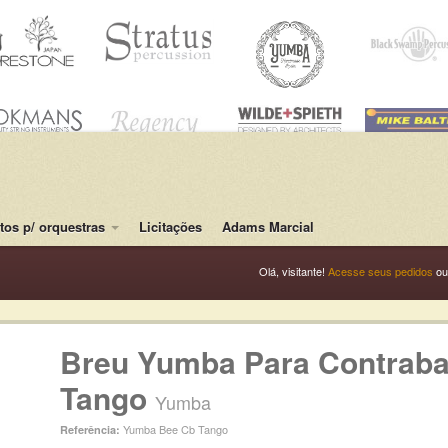
os p/ orquestras
Licitações
Adams Marcial
Olá, visitante!
Acesse seus pedidos
o
Breu Yumba Para Contrabai
Tango
Yumba
Yumba Bee Cb Tango
Referência: