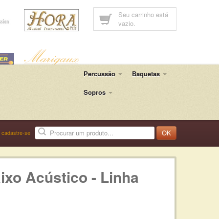
Seu carrinho está
vazio.
Percussão
Baquetas
Sopros
OK
u
cadastre-se
xo Acústico - Linha