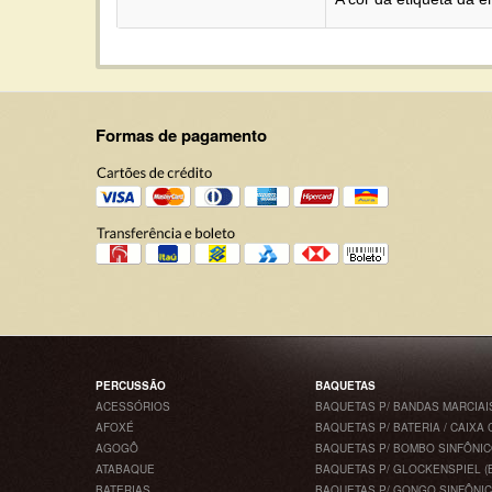
Formas de pagamento
PERCUSSÃO
BAQUETAS
ACESSÓRIOS
BAQUETAS P/ BANDAS MARCIAI
AFOXÉ
BAQUETAS P/ BATERIA / CAIXA 
AGOGÔ
BAQUETAS P/ BOMBO SINFÔNI
ATABAQUE
BAQUETAS P/ GLOCKENSPIEL (
BATERIAS
BAQUETAS P/ GONGO SINFÔNI