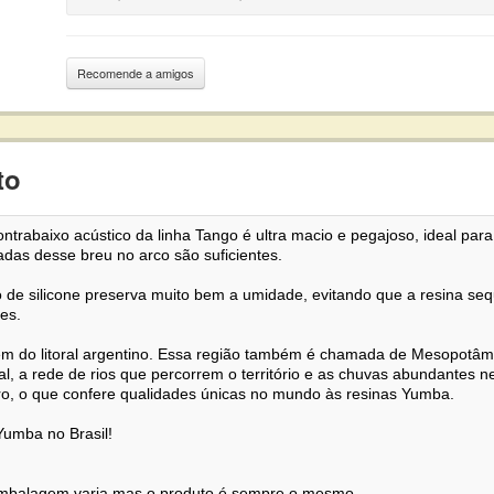
Recomende a amigos
to
trabaixo acústico da linha Tango é ultra macio e pegajoso, ideal par
as desse breu no arco são suficientes.
o de silicone preserva muito bem a umidade, evitando que a resina s
es.
 vem do litoral argentino. Essa região também é chamada de Mesopotâmi
al, a rede de rios que percorrem o território e as chuvas abundantes n
ro, o que confere qualidades únicas no mundo às resinas Yumba.
 Yumba no Brasil!
 embalagem varia mas o produto é sempre o mesmo.