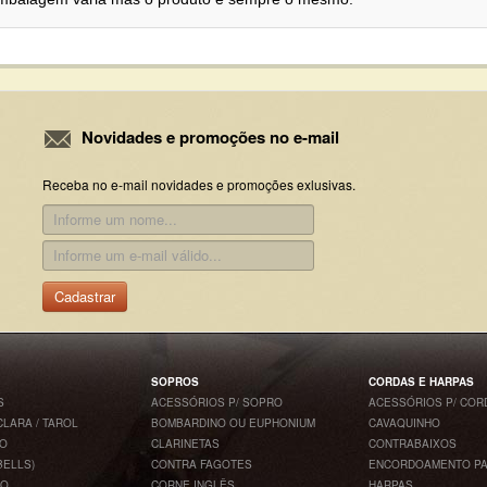
Novidades e promoções no e-mail
Receba no e-mail novidades e promoções exlusivas.
Cadastrar
SOPROS
CORDAS E HARPAS
S
ACESSÓRIOS P/ SOPRO
ACESSÓRIOS P/ COR
CLARA / TAROL
BOMBARDINO OU EUPHONIUM
CAVAQUINHO
CO
CLARINETAS
CONTRABAIXOS
BELLS)
CONTRA FAGOTES
ENCORDOAMENTO PA
CO
CORNE INGLÊS
HARPAS