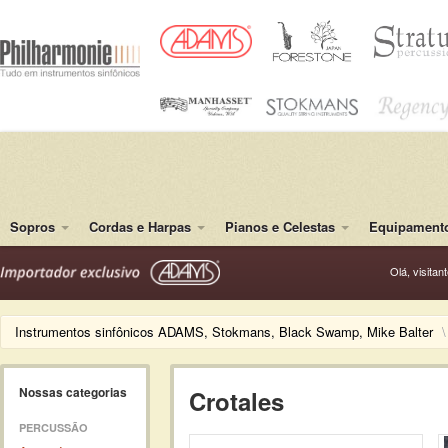
Sopros
Cordas e Harpas
Pianos e Celestas
Equipamento
Olá, visitan
Instrumentos sinfônicos ADAMS, Stokmans, Black Swamp, Mike Balter
\
Nossas categorias
Crotales
PERCUSSÃO