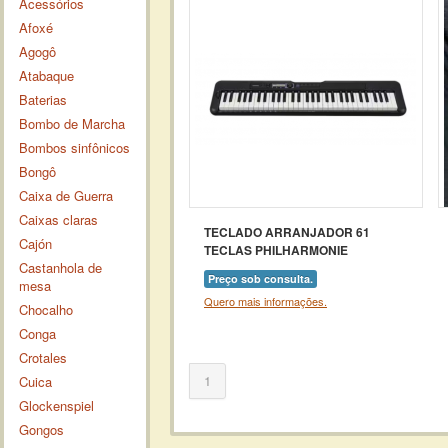
Acessórios
Afoxé
Agogô
Atabaque
Baterias
Bombo de Marcha
Bombos sinfônicos
Bongô
Caixa de Guerra
Caixas claras
TECLADO ARRANJADOR 61
Cajón
TECLAS PHILHARMONIE
Castanhola de
Preço sob consulta.
mesa
Quero mais informações.
Chocalho
Conga
Crotales
1
Cuica
Glockenspiel
Gongos