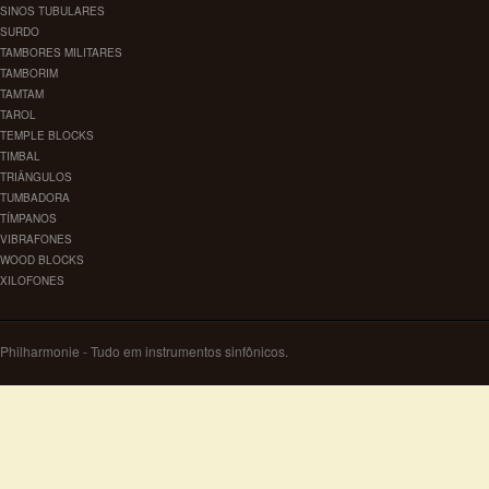
SINOS TUBULARES
SURDO
TAMBORES MILITARES
TAMBORIM
TAMTAM
TAROL
TEMPLE BLOCKS
TIMBAL
TRIÂNGULOS
TUMBADORA
TÍMPANOS
VIBRAFONES
WOOD BLOCKS
XILOFONES
Philharmonie - Tudo em instrumentos sinfônicos.