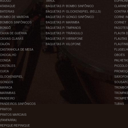
AGOGÔ
TAROL
EUPHONI
ATABAQUE
BAQUETAS P/ BOMBO SINFÔNICO
CLARINE
BATERIAS
BAQUETAS P/ GLOCKENSPIEL (BELLS)
CONTRA 
BOMBO DE MARCHA
BAQUETAS P/ GONGO SINFÔNICO
CORNE I
BOMBOS SINFÔNICOS
BAQUETAS P/ MARIMBA
CORNET
BONGÔ
BAQUETAS P/ TIMPANOS
FAGOTES
CAIXA DE GUERRA
BAQUETAS P/ TRIÂNGULO
FLAUTA 
CAIXAS CLARAS
BAQUETAS P/ VIBRAFONE
FLAUTAS
CAJÓN
BAQUETAS P/ XILOFONE
FLAUTIN
CASTANHOLA DE MESA
FLUGEL
CHOCALHO
OBOÉS
CONGA
PALHETA
CROTALES
PICCOLO
CUICA
PROMOÇ
GLOCKENSPIEL
SAXOFO
GONGOS
SOUSAF
MARACA
TROMBO
MARIMBAS
TROMPA
PANDEIRO
TROMPE
PANDEIROS SINFÔNICOS
TUBAS
PRATOS
PRATOS MARCIAIS
(FANFARRA)
REPIQUE/REPINIQUE