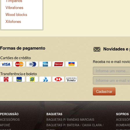
Tímpanos
Vibrafones
Wood blocks
Xilofones
Formas de pagamento
Novidades e 
Receba no e-mail novi
Cadastrar
PERCUSSÃO
BAQUETAS
SOPROS
ACESSÓRIOS
BAQUETAS P/ BANDAS MARCIAIS
ACESSÓR
AFOXÉ
BAQUETAS P/ BATERIA / CAIXA CLARA /
BOMBARD